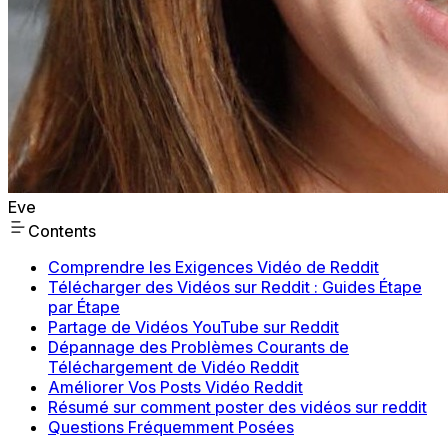
Eve
Contents
Comprendre les Exigences Vidéo de Reddit
Télécharger des Vidéos sur Reddit : Guides Étape
par Étape
Partage de Vidéos YouTube sur Reddit
Dépannage des Problèmes Courants de
Téléchargement de Vidéo Reddit
Améliorer Vos Posts Vidéo Reddit
Résumé sur comment poster des vidéos sur reddit
Questions Fréquemment Posées